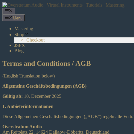
Skip
to
Menu
content
Menu
Mastering
Shop
Checkout
JSFX
Blog
Terms and Conditions / AGB
(English Translation below)
Allgemeine Geschäftsbedingungen (AGB)
Gültig ab:
10. Dezember 2025
1. Anbieterinformationen
Diese Allgemeinen Geschäftsbedingungen („AGB“) regeln alle Verträ
Overstratum Audio
Am Reitplatz 22, 14624 Dallgow-Döberitz, Deutschland