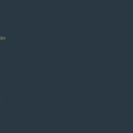
der
s