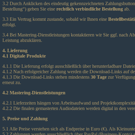
3.2 Durch Anklicken des eindeutig gekennzeichneten Zahlungsbuttons 
Bestellung“) geben Sie eine
rechtlich verbindliche Bestellung
ab.
3.3 Ein Vertrag kommt zustande, sobald wir Ihnen eine
Bestellbestä
erfolgt.
3.4 Bei Mastering-Dienstleistungen kontaktieren wir Sie ggf. nach Ab
Leistung abzuklären.
4. Lieferung
4.1 Digitale Produkte
4.1.1 Die Lieferung erfolgt ausschließlich über herunterladbare Datei
4.1.2 Nach erfolgreicher Zahlung werden die Download-Links auf der 
4.1.3 Die Download-Links stehen mindestens
30 Tage
zur Verfügung.
erneut zu.
4.2 Mastering-Dienstleistungen
4.2.1 Lieferzeiten hängen von Arbeitsaufwand und Projektkomplexitä
4.2.2 Die finalen gemasterten Audiodateien werden digital in den ver
5. Preise und Zahlung
5.1 Alle Preise verstehen sich als Endpreise in Euro (€). Als Klein
5.2 Zahlungen werden ausschließlich über PayPal (Business-Konto) 