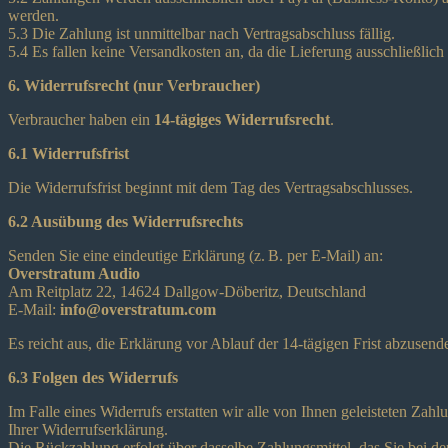
werden.
5.3 Die Zahlung ist unmittelbar nach Vertragsabschluss fällig.
5.4 Es fallen keine Versandkosten an, da die Lieferung ausschließlich d
6. Widerrufsrecht (nur Verbraucher)
Verbraucher haben ein
14-tägiges Widerrufsrecht
.
6.1 Widerrufsfrist
Die Widerrufsfrist beginnt mit dem Tag des Vertragsabschlusses.
6.2 Ausübung des Widerrufsrechts
Senden Sie eine eindeutige Erklärung (z. B. per E-Mail) an:
Overstratum Audio
Am Reitplatz 22, 14624 Dallgow-Döberitz, Deutschland
E-Mail:
info@overstratum.com
Es reicht aus, die Erklärung vor Ablauf der 14-tägigen Frist abzusend
6.3 Folgen des Widerrufs
Im Falle eines Widerrufs erstatten wir alle von Ihnen geleisteten Za
Ihrer Widerrufserklärung.
Die Rückzahlung erfolgt über dasselbe Zahlungsmittel, das Sie bei d