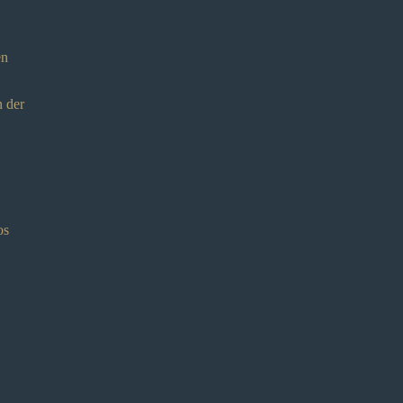
en
n der
os