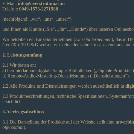
E-Mail:
info@overstratum.com
Telefon:
0049-1573-2271588
(nachfolgend: „wir“, „uns“, „unser“)
und Ihnen als Kunde („Sie“, „Ihr“, „Kunde“) über unseren Onlinesho
Wir betreiben ein Einzelunternehmen (
Einzelunternehmen
), das in Deu
Gemäß
§ 19 UStG
weisen wir keine deutsche Umsatzsteuer aus und e
2. Leistungsumfang
2.1 Wir bieten an:
a) herunterladbare digitale Sample-Bibliotheken („Digitale Produkte“
b) Remote-Audio-Mastering-Dienstleistungen („Dienstleistungen“).
2.2 Alle Produkte und Dienstleistungen werden ausschließlich in
digi
2.3 Produktbeschreibungen, technische Spezifikationen, Systemanfor
ersichtlich.
3. Vertragsabschluss
3.1 Die Darstellung der Produkte auf der Website stellt eine
unverbin
offerendum
).