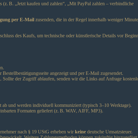
(z. B. „Jetzt kaufen und zahlen“, „Mit PayPal zahlen – verbindliche
tigung per E-Mail
zusenden, die in der Regel innerhalb weniger Minut
schluss des Kaufs, um technische oder künstlerische Details vor Begin
en.
Bestellbestätigungsseite angezeigt und per E-Mail zugesendet.
 Sollte der Zugriff ablaufen, senden wir die Links auf Anfrage kostenl
t ab und werden individuell kommuniziert (typisch 3–10 Werktage).
einbarten Formaten geliefert (z. B. WAV, AIFF, MP3).
unternehmer nach § 19 UStG erheben wir
keine
deutsche Umsatzsteuer.
abgewickelt. Weitere Zahlungsmethoden können zukünftig hinzugefügt